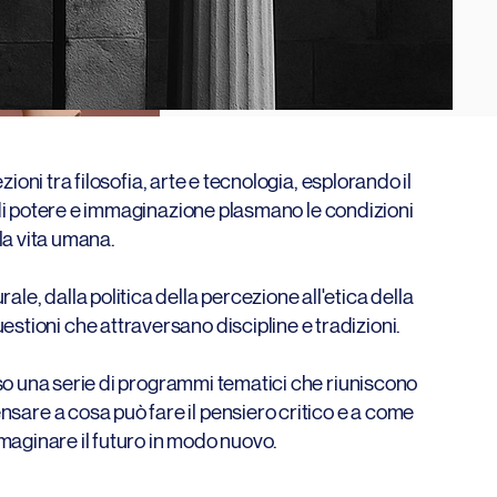
zioni tra filosofia, arte e tecnologia, esplorando il
i potere e immaginazione plasmano le condizioni
la vita umana.
urale, dalla politica della percezione all'etica della
uestioni che attraversano discipline e tradizioni.
so una serie di programmi tematici che riuniscono
pensare a cosa può fare il pensiero critico e a come
maginare il futuro in modo nuovo.