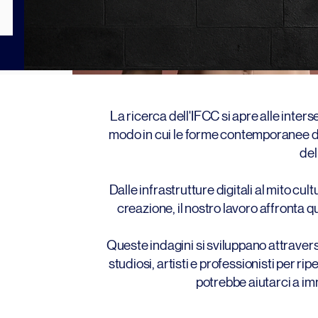
La ricerca dell'IFCC si apre alle interse
modo in cui le forme contemporanee d
del
Dalle infrastrutture digitali al mito cult
creazione, il nostro lavoro affronta q
Queste indagini si sviluppano attraver
studiosi, artisti e professionisti per ri
potrebbe aiutarci a im