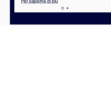
Per saperne di più
Ricerca
Product
Manager