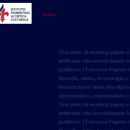
Home
Chi siamo
General
Ri
Una serie di working paper e
artificiale stia rimodellando 
politiche. I Florence Papers 
filosofia, diritto, tecnologi
infrastrutture della vita digi
democratico, responsabile e 
Una serie di working paper e
artificiale stia rimodellando 
politiche. I Florence Papers 